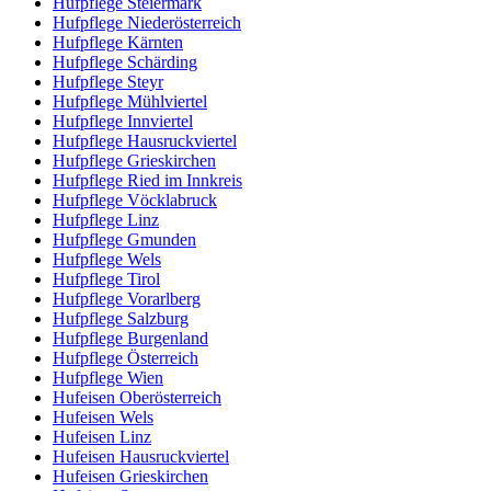
Hufpflege Steiermark
Hufpflege Niederösterreich
Hufpflege Kärnten
Hufpflege Schärding
Hufpflege Steyr
Hufpflege Mühlviertel
Hufpflege Innviertel
Hufpflege Hausruckviertel
Hufpflege Grieskirchen
Hufpflege Ried im Innkreis
Hufpflege Vöcklabruck
Hufpflege Linz
Hufpflege Gmunden
Hufpflege Wels
Hufpflege Tirol
Hufpflege Vorarlberg
Hufpflege Salzburg
Hufpflege Burgenland
Hufpflege Österreich
Hufpflege Wien
Hufeisen Oberösterreich
Hufeisen Wels
Hufeisen Linz
Hufeisen Hausruckviertel
Hufeisen Grieskirchen