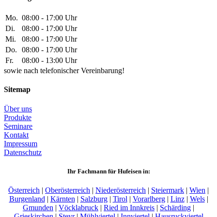
Mo.
08:00 - 17:00 Uhr
Di.
08:00 - 17:00 Uhr
Mi.
08:00 - 17:00 Uhr
Do.
08:00 - 17:00 Uhr
Fr.
08:00 - 13:00 Uhr
sowie nach telefonischer Vereinbarung!
Sitemap
Über uns
Produkte
Seminare
Kontakt
Impressum
Datenschutz
Ihr Fachmann für Hufeisen in:
Österreich
|
Oberösterreich
|
Niederösterreich
|
Steiermark
|
Wien
|
Burgenland
|
Kärnten
|
Salzburg
|
Tirol
|
Vorarlberg
|
Linz
|
Wels
|
Gmunden
|
Vöcklabruck
|
Ried im Innkreis
|
Schärding
|
Grieskirchen
|
Steyr
|
Mühlviertel
|
Innviertel
|
Hausruckviertel