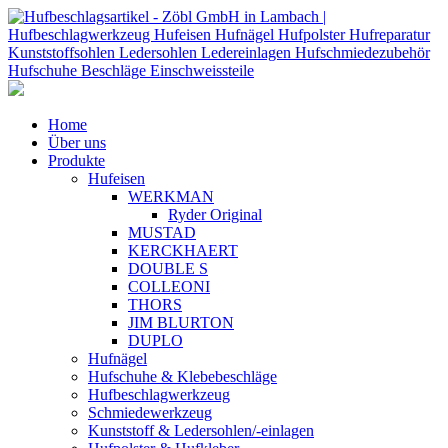
Home
Über uns
Produkte
Hufeisen
WERKMAN
Ryder Original
MUSTAD
KERCKHAERT
DOUBLE S
COLLEONI
THORS
JIM BLURTON
DUPLO
Hufnägel
Hufschuhe & Klebebeschläge
Hufbeschlagwerkzeug
Schmiedewerkzeug
Kunststoff & Ledersohlen/-einlagen