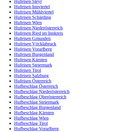
Hufeisen Steyr
Hufeisen Innviertel
Hufeisen Mühlviertel
Hufeisen Schärding
Hufeisen Wien
Hufeisen Niederösterreich
Hufeisen Ried im Innkreis
Hufeisen Gmunden
Hufeisen Vöcklabruck
Hufeisen Vorarlberg
Hufeisen Burgenland
Hufeisen Kärnten
Hufeisen Steiermark
Hufeisen Tirol
Hufeisen Salzburg
Hufeisen Österreich
Hufbeschlag Österreich
Hufbeschlag Niederösterreich
Hufbeschlag Oberösterreich
Hufbeschlag Steiermark
Hufbeschlag Burgenland
Hufbeschlag Kärnten
Hufbeschlag Wien
Hufbeschlag Tirol
Hufbeschlag Vorarlberg