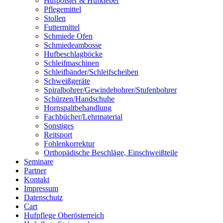
Hufpolster & Hufkleber
Pflegemittel
Stollen
Futtermittel
Schmiede Ofen
Schmiedeambosse
Hufbeschlagböcke
Schleifmaschinen
Schleifbänder/Schleifscheiben
Schweißgeräte
Spiralbohrer/Gewindebohrer/Stufenbohrer
Schürzen/Handschuhe
Hornspaltbehandlung
Fachbücher/Lehrmaterial
Sonstiges
Reitsport
Fohlenkorrektur
Orthopädische Beschläge, Einschweißteile
Seminare
Partner
Kontakt
Impressum
Datenschutz
Cart
Hufpflege Oberösterreich