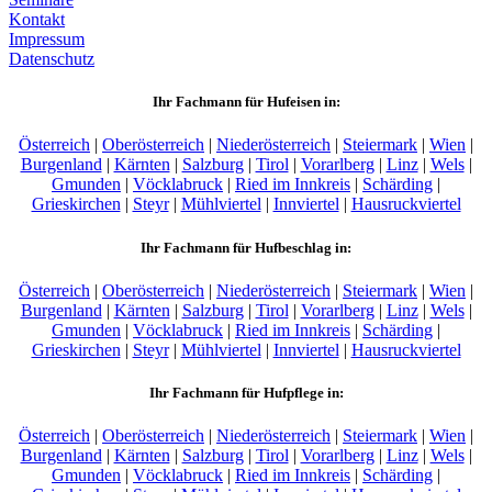
Kontakt
Impressum
Datenschutz
Ihr Fachmann für Hufeisen in:
Österreich
|
Oberösterreich
|
Niederösterreich
|
Steiermark
|
Wien
|
Burgenland
|
Kärnten
|
Salzburg
|
Tirol
|
Vorarlberg
|
Linz
|
Wels
|
Gmunden
|
Vöcklabruck
|
Ried im Innkreis
|
Schärding
|
Grieskirchen
|
Steyr
|
Mühlviertel
|
Innviertel
|
Hausruckviertel
Ihr Fachmann für Hufbeschlag in:
Österreich
|
Oberösterreich
|
Niederösterreich
|
Steiermark
|
Wien
|
Burgenland
|
Kärnten
|
Salzburg
|
Tirol
|
Vorarlberg
|
Linz
|
Wels
|
Gmunden
|
Vöcklabruck
|
Ried im Innkreis
|
Schärding
|
Grieskirchen
|
Steyr
|
Mühlviertel
|
Innviertel
|
Hausruckviertel
Ihr Fachmann für Hufpflege in:
Österreich
|
Oberösterreich
|
Niederösterreich
|
Steiermark
|
Wien
|
Burgenland
|
Kärnten
|
Salzburg
|
Tirol
|
Vorarlberg
|
Linz
|
Wels
|
Gmunden
|
Vöcklabruck
|
Ried im Innkreis
|
Schärding
|