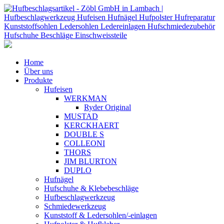
Home
Über uns
Produkte
Hufeisen
WERKMAN
Ryder Original
MUSTAD
KERCKHAERT
DOUBLE S
COLLEONI
THORS
JIM BLURTON
DUPLO
Hufnägel
Hufschuhe & Klebebeschläge
Hufbeschlagwerkzeug
Schmiedewerkzeug
Kunststoff & Ledersohlen/-einlagen