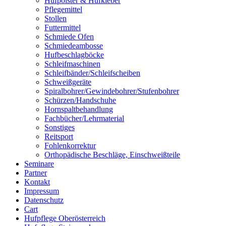
Hufpolster & Hufkleber
Pflegemittel
Stollen
Futtermittel
Schmiede Ofen
Schmiedeambosse
Hufbeschlagböcke
Schleifmaschinen
Schleifbänder/Schleifscheiben
Schweißgeräte
Spiralbohrer/Gewindebohrer/Stufenbohrer
Schürzen/Handschuhe
Hornspaltbehandlung
Fachbücher/Lehrmaterial
Sonstiges
Reitsport
Fohlenkorrektur
Orthopädische Beschläge, Einschweißteile
Seminare
Partner
Kontakt
Impressum
Datenschutz
Cart
Hufpflege Oberösterreich