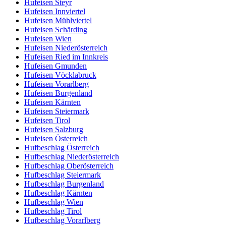
Hufeisen Steyr
Hufeisen Innviertel
Hufeisen Mühlviertel
Hufeisen Schärding
Hufeisen Wien
Hufeisen Niederösterreich
Hufeisen Ried im Innkreis
Hufeisen Gmunden
Hufeisen Vöcklabruck
Hufeisen Vorarlberg
Hufeisen Burgenland
Hufeisen Kärnten
Hufeisen Steiermark
Hufeisen Tirol
Hufeisen Salzburg
Hufeisen Österreich
Hufbeschlag Österreich
Hufbeschlag Niederösterreich
Hufbeschlag Oberösterreich
Hufbeschlag Steiermark
Hufbeschlag Burgenland
Hufbeschlag Kärnten
Hufbeschlag Wien
Hufbeschlag Tirol
Hufbeschlag Vorarlberg