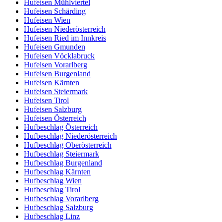
Hufeisen Mühlviertel
Hufeisen Schärding
Hufeisen Wien
Hufeisen Niederösterreich
Hufeisen Ried im Innkreis
Hufeisen Gmunden
Hufeisen Vöcklabruck
Hufeisen Vorarlberg
Hufeisen Burgenland
Hufeisen Kärnten
Hufeisen Steiermark
Hufeisen Tirol
Hufeisen Salzburg
Hufeisen Österreich
Hufbeschlag Österreich
Hufbeschlag Niederösterreich
Hufbeschlag Oberösterreich
Hufbeschlag Steiermark
Hufbeschlag Burgenland
Hufbeschlag Kärnten
Hufbeschlag Wien
Hufbeschlag Tirol
Hufbeschlag Vorarlberg
Hufbeschlag Salzburg
Hufbeschlag Linz