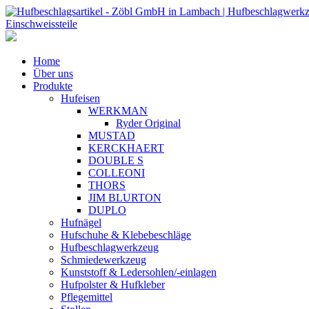
Home
Über uns
Produkte
Hufeisen
WERKMAN
Ryder Original
MUSTAD
KERCKHAERT
DOUBLE S
COLLEONI
THORS
JIM BLURTON
DUPLO
Hufnägel
Hufschuhe & Klebebeschläge
Hufbeschlagwerkzeug
Schmiedewerkzeug
Kunststoff & Ledersohlen/-einlagen
Hufpolster & Hufkleber
Pflegemittel