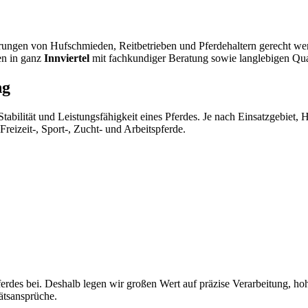
derungen von Hufschmieden, Reitbetrieben und Pferdehaltern gerecht 
en in ganz
Innviertel
mit fachkundiger Beratung sowie langlebigen Qua
ng
 Stabilität und Leistungsfähigkeit eines Pferdes. Je nach Einsatzgebie
reizeit-, Sport-, Zucht- und Arbeitspferde.
rdes bei. Deshalb legen wir großen Wert auf präzise Verarbeitung, hoh
tätsansprüche.