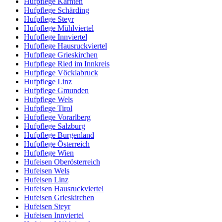
Hufpflege Kärnten
Hufpflege Schärding
Hufpflege Steyr
Hufpflege Mühlviertel
Hufpflege Innviertel
Hufpflege Hausruckviertel
Hufpflege Grieskirchen
Hufpflege Ried im Innkreis
Hufpflege Vöcklabruck
Hufpflege Linz
Hufpflege Gmunden
Hufpflege Wels
Hufpflege Tirol
Hufpflege Vorarlberg
Hufpflege Salzburg
Hufpflege Burgenland
Hufpflege Österreich
Hufpflege Wien
Hufeisen Oberösterreich
Hufeisen Wels
Hufeisen Linz
Hufeisen Hausruckviertel
Hufeisen Grieskirchen
Hufeisen Steyr
Hufeisen Innviertel