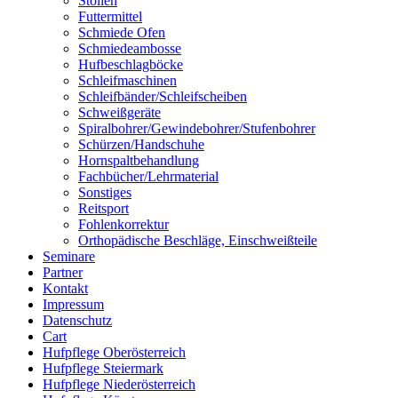
Stollen
Futtermittel
Schmiede Ofen
Schmiedeambosse
Hufbeschlagböcke
Schleifmaschinen
Schleifbänder/Schleifscheiben
Schweißgeräte
Spiralbohrer/Gewindebohrer/Stufenbohrer
Schürzen/Handschuhe
Hornspaltbehandlung
Fachbücher/Lehrmaterial
Sonstiges
Reitsport
Fohlenkorrektur
Orthopädische Beschläge, Einschweißteile
Seminare
Partner
Kontakt
Impressum
Datenschutz
Cart
Hufpflege Oberösterreich
Hufpflege Steiermark
Hufpflege Niederösterreich