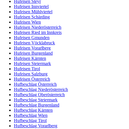
Hufeisen Steyr
Hufeisen Innviertel
Hufeisen Mühlviertel
Hufeisen Schärding
Hufeisen Wien
Hufeisen Niederösterreich
Hufeisen Ried im Innkreis
Hufeisen Gmunden
Hufeisen Vöcklabruck
Hufeisen Vorarlberg
Hufeisen Burgenland
Hufeisen Kärnten
Hufeisen Steiermark
Hufeisen Tirol
Hufeisen Salzburg
Hufeisen Österreich
Hufbeschlag Österreich
Hufbeschlag Niederösterreich
Hufbeschlag Oberösterreich
Hufbeschlag Steiermark
Hufbeschlag Burgenland
Hufbeschlag Kärnten
Hufbeschlag Wien
Hufbeschlag Tirol
Hufbeschlag Vorarlberg