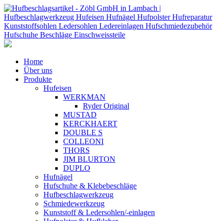
Home
Über uns
Produkte
Hufeisen
WERKMAN
Ryder Original
MUSTAD
KERCKHAERT
DOUBLE S
COLLEONI
THORS
JIM BLURTON
DUPLO
Hufnägel
Hufschuhe & Klebebeschläge
Hufbeschlagwerkzeug
Schmiedewerkzeug
Kunststoff & Ledersohlen/-einlagen