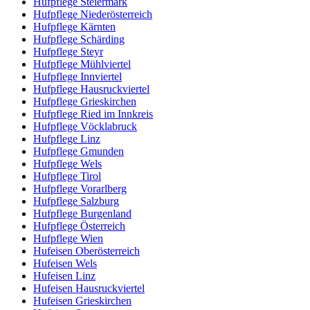
Hufpflege Steiermark
Hufpflege Niederösterreich
Hufpflege Kärnten
Hufpflege Schärding
Hufpflege Steyr
Hufpflege Mühlviertel
Hufpflege Innviertel
Hufpflege Hausruckviertel
Hufpflege Grieskirchen
Hufpflege Ried im Innkreis
Hufpflege Vöcklabruck
Hufpflege Linz
Hufpflege Gmunden
Hufpflege Wels
Hufpflege Tirol
Hufpflege Vorarlberg
Hufpflege Salzburg
Hufpflege Burgenland
Hufpflege Österreich
Hufpflege Wien
Hufeisen Oberösterreich
Hufeisen Wels
Hufeisen Linz
Hufeisen Hausruckviertel
Hufeisen Grieskirchen