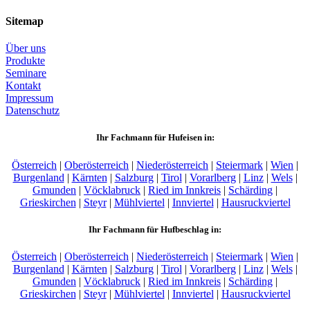
Sitemap
Über uns
Produkte
Seminare
Kontakt
Impressum
Datenschutz
Ihr Fachmann für Hufeisen in:
Österreich
|
Oberösterreich
|
Niederösterreich
|
Steiermark
|
Wien
|
Burgenland
|
Kärnten
|
Salzburg
|
Tirol
|
Vorarlberg
|
Linz
|
Wels
|
Gmunden
|
Vöcklabruck
|
Ried im Innkreis
|
Schärding
|
Grieskirchen
|
Steyr
|
Mühlviertel
|
Innviertel
|
Hausruckviertel
Ihr Fachmann für Hufbeschlag in:
Österreich
|
Oberösterreich
|
Niederösterreich
|
Steiermark
|
Wien
|
Burgenland
|
Kärnten
|
Salzburg
|
Tirol
|
Vorarlberg
|
Linz
|
Wels
|
Gmunden
|
Vöcklabruck
|
Ried im Innkreis
|
Schärding
|
Grieskirchen
|
Steyr
|
Mühlviertel
|
Innviertel
|
Hausruckviertel