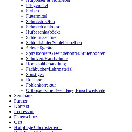
Hufpolster & Hufkleber
Pflegemittel
Stollen
Futtermittel
Schmiede Ofen
Schmiedeambosse
Hufbeschlagböcke
Schleifmaschinen
Schleifbänder/Schleifscheiben
Schweißgeräte
Spiralbohrer/Gewindebohrer/Stufenbohrer
Schürzen/Handschuhe
Hornspaltbehandlung
Fachbücher/Lehrmaterial
Sonstiges
Reitsport
Fohlenkorrektur
Orthopädische Beschläge, Einschweißteile
Seminare
Partner
Kontakt
Impressum
Datenschutz
Cart
Hufpflege Oberösterreich