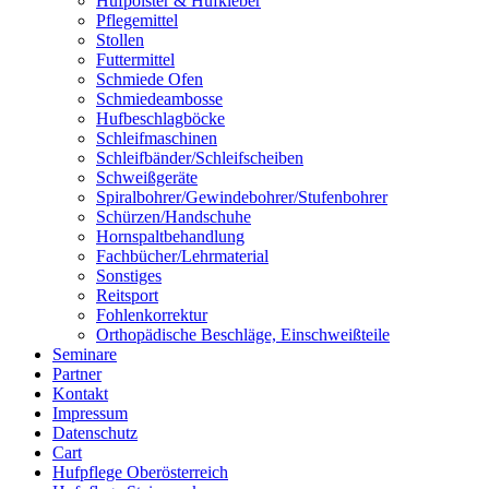
Hufpolster & Hufkleber
Pflegemittel
Stollen
Futtermittel
Schmiede Ofen
Schmiedeambosse
Hufbeschlagböcke
Schleifmaschinen
Schleifbänder/Schleifscheiben
Schweißgeräte
Spiralbohrer/Gewindebohrer/Stufenbohrer
Schürzen/Handschuhe
Hornspaltbehandlung
Fachbücher/Lehrmaterial
Sonstiges
Reitsport
Fohlenkorrektur
Orthopädische Beschläge, Einschweißteile
Seminare
Partner
Kontakt
Impressum
Datenschutz
Cart
Hufpflege Oberösterreich