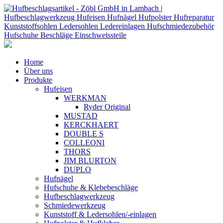
Home
Über uns
Produkte
Hufeisen
WERKMAN
Ryder Original
MUSTAD
KERCKHAERT
DOUBLE S
COLLEONI
THORS
JIM BLURTON
DUPLO
Hufnägel
Hufschuhe & Klebebeschläge
Hufbeschlagwerkzeug
Schmiedewerkzeug
Kunststoff & Ledersohlen/-einlagen