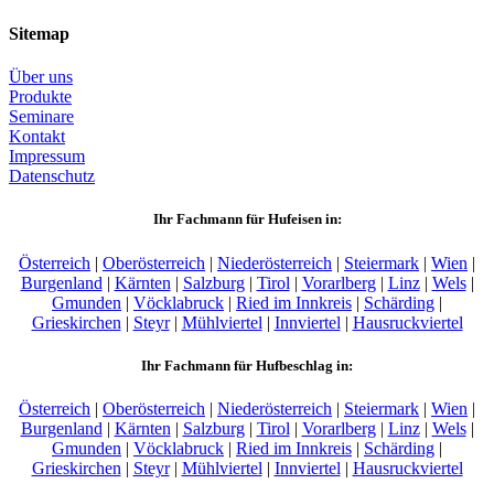
Sitemap
Über uns
Produkte
Seminare
Kontakt
Impressum
Datenschutz
Ihr Fachmann für Hufeisen in:
Österreich
|
Oberösterreich
|
Niederösterreich
|
Steiermark
|
Wien
|
Burgenland
|
Kärnten
|
Salzburg
|
Tirol
|
Vorarlberg
|
Linz
|
Wels
|
Gmunden
|
Vöcklabruck
|
Ried im Innkreis
|
Schärding
|
Grieskirchen
|
Steyr
|
Mühlviertel
|
Innviertel
|
Hausruckviertel
Ihr Fachmann für Hufbeschlag in:
Österreich
|
Oberösterreich
|
Niederösterreich
|
Steiermark
|
Wien
|
Burgenland
|
Kärnten
|
Salzburg
|
Tirol
|
Vorarlberg
|
Linz
|
Wels
|
Gmunden
|
Vöcklabruck
|
Ried im Innkreis
|
Schärding
|
Grieskirchen
|
Steyr
|
Mühlviertel
|
Innviertel
|
Hausruckviertel