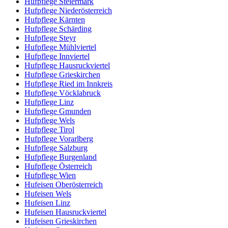
Hufpflege Steiermark
Hufpflege Niederösterreich
Hufpflege Kärnten
Hufpflege Schärding
Hufpflege Steyr
Hufpflege Mühlviertel
Hufpflege Innviertel
Hufpflege Hausruckviertel
Hufpflege Grieskirchen
Hufpflege Ried im Innkreis
Hufpflege Vöcklabruck
Hufpflege Linz
Hufpflege Gmunden
Hufpflege Wels
Hufpflege Tirol
Hufpflege Vorarlberg
Hufpflege Salzburg
Hufpflege Burgenland
Hufpflege Österreich
Hufpflege Wien
Hufeisen Oberösterreich
Hufeisen Wels
Hufeisen Linz
Hufeisen Hausruckviertel
Hufeisen Grieskirchen