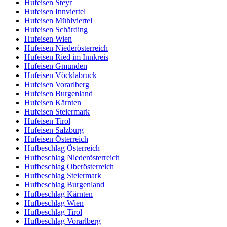
Hufeisen Steyr
Hufeisen Innviertel
Hufeisen Mühlviertel
Hufeisen Schärding
Hufeisen Wien
Hufeisen Niederösterreich
Hufeisen Ried im Innkreis
Hufeisen Gmunden
Hufeisen Vöcklabruck
Hufeisen Vorarlberg
Hufeisen Burgenland
Hufeisen Kärnten
Hufeisen Steiermark
Hufeisen Tirol
Hufeisen Salzburg
Hufeisen Österreich
Hufbeschlag Österreich
Hufbeschlag Niederösterreich
Hufbeschlag Oberösterreich
Hufbeschlag Steiermark
Hufbeschlag Burgenland
Hufbeschlag Kärnten
Hufbeschlag Wien
Hufbeschlag Tirol
Hufbeschlag Vorarlberg