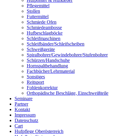
Hufpolster & Hufkleber
Pflegemittel
Stollen
Futtermittel
Schmiede Ofen
Schmiedeambosse
Hufbeschlagböcke
Schleifmaschinen
Schleifbänder/Schleifscheiben
Schweißgeräte
Spiralbohrer/Gewindebohrer/Stufenbohrer
Schürzen/Handschuhe
Hornspaltbehandlung
Fachbücher/Lehrmaterial
Sonstiges
Reitsport
Fohlenkorrektur
Orthopädische Beschläge, Einschweißteile
Seminare
Partner
Kontakt
Impressum
Datenschutz
Cart
Hufpflege Oberösterreich