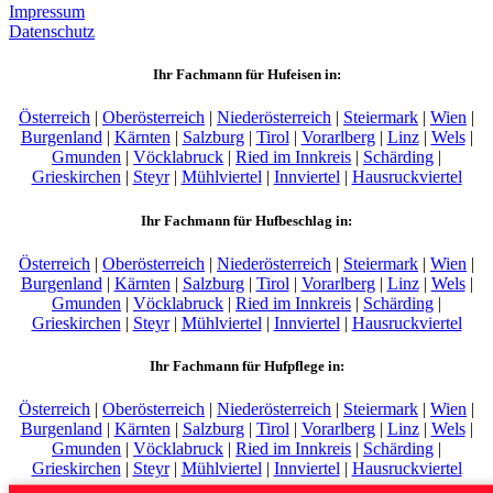
Impressum
Datenschutz
Ihr Fachmann für Hufeisen in:
Österreich
|
Oberösterreich
|
Niederösterreich
|
Steiermark
|
Wien
|
Burgenland
|
Kärnten
|
Salzburg
|
Tirol
|
Vorarlberg
|
Linz
|
Wels
|
Gmunden
|
Vöcklabruck
|
Ried im Innkreis
|
Schärding
|
Grieskirchen
|
Steyr
|
Mühlviertel
|
Innviertel
|
Hausruckviertel
Ihr Fachmann für Hufbeschlag in:
Österreich
|
Oberösterreich
|
Niederösterreich
|
Steiermark
|
Wien
|
Burgenland
|
Kärnten
|
Salzburg
|
Tirol
|
Vorarlberg
|
Linz
|
Wels
|
Gmunden
|
Vöcklabruck
|
Ried im Innkreis
|
Schärding
|
Grieskirchen
|
Steyr
|
Mühlviertel
|
Innviertel
|
Hausruckviertel
Ihr Fachmann für Hufpflege in:
Österreich
|
Oberösterreich
|
Niederösterreich
|
Steiermark
|
Wien
|
Burgenland
|
Kärnten
|
Salzburg
|
Tirol
|
Vorarlberg
|
Linz
|
Wels
|
Gmunden
|
Vöcklabruck
|
Ried im Innkreis
|
Schärding
|
Grieskirchen
|
Steyr
|
Mühlviertel
|
Innviertel
|
Hausruckviertel