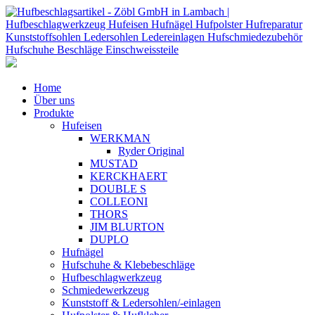
Home
Über uns
Produkte
Hufeisen
WERKMAN
Ryder Original
MUSTAD
KERCKHAERT
DOUBLE S
COLLEONI
THORS
JIM BLURTON
DUPLO
Hufnägel
Hufschuhe & Klebebeschläge
Hufbeschlagwerkzeug
Schmiedewerkzeug
Kunststoff & Ledersohlen/-einlagen