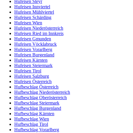
Hufeisen Steyr
Hufeisen Innviertel
Hufeisen Mühlviertel
Hufeisen Schärding
Hufeisen Wien
Hufeisen Niederösterreich
Hufeisen Ried im Innkreis
Hufeisen Gmunden
Hufeisen Vöcklabruck
Hufeisen Vorarlberg
Hufeisen Burgenland
Hufeisen Kärnten
Hufeisen Steiermark
Hufeisen Tirol
Hufeisen Salzburg
Hufeisen Österreich
Hufbeschlag Österreich
Hufbeschlag Niederösterreich
Hufbeschlag Oberösterreich
Hufbeschlag Steiermark
Hufbeschlag Burgenland
Hufbeschlag Kärnten
Hufbeschlag Wien
Hufbeschlag Tirol
Hufbeschlag Vorarlberg