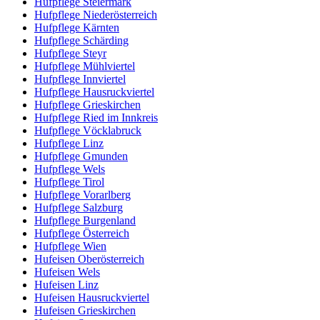
Hufpflege Steiermark
Hufpflege Niederösterreich
Hufpflege Kärnten
Hufpflege Schärding
Hufpflege Steyr
Hufpflege Mühlviertel
Hufpflege Innviertel
Hufpflege Hausruckviertel
Hufpflege Grieskirchen
Hufpflege Ried im Innkreis
Hufpflege Vöcklabruck
Hufpflege Linz
Hufpflege Gmunden
Hufpflege Wels
Hufpflege Tirol
Hufpflege Vorarlberg
Hufpflege Salzburg
Hufpflege Burgenland
Hufpflege Österreich
Hufpflege Wien
Hufeisen Oberösterreich
Hufeisen Wels
Hufeisen Linz
Hufeisen Hausruckviertel
Hufeisen Grieskirchen