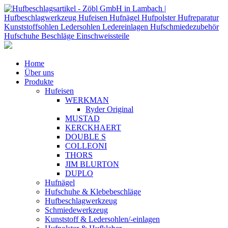
Home
Über uns
Produkte
Hufeisen
WERKMAN
Ryder Original
MUSTAD
KERCKHAERT
DOUBLE S
COLLEONI
THORS
JIM BLURTON
DUPLO
Hufnägel
Hufschuhe & Klebebeschläge
Hufbeschlagwerkzeug
Schmiedewerkzeug
Kunststoff & Ledersohlen/-einlagen