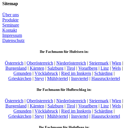
Sitemap
Über uns
Produkte
Seminare
Kontakt
Impressum
Datenschutz
Ihr Fachmann für Hufeisen in:
Österreich
|
Oberösterreich
|
Niederösterreich
|
Steiermark
|
Wien
|
Burgenland
|
Kärnten
|
Salzburg
|
Tirol
|
Vorarlberg
|
Linz
|
Wels
|
Gmunden
|
Vöcklabruck
|
Ried im Innkreis
|
Schärding
|
Grieskirchen
|
Steyr
|
Mühlviertel
|
Innviertel
|
Hausruckviertel
Ihr Fachmann für Hufbeschlag in:
Österreich
|
Oberösterreich
|
Niederösterreich
|
Steiermark
|
Wien
|
Burgenland
|
Kärnten
|
Salzburg
|
Tirol
|
Vorarlberg
|
Linz
|
Wels
|
Gmunden
|
Vöcklabruck
|
Ried im Innkreis
|
Schärding
|
Grieskirchen
|
Steyr
|
Mühlviertel
|
Innviertel
|
Hausruckviertel
Ihr Fachmann für Hufpflege in: