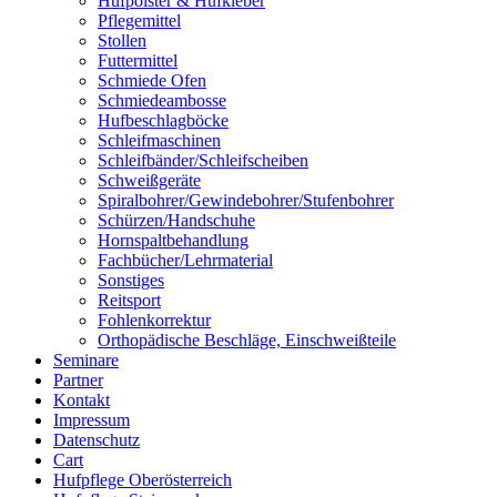
Hufpolster & Hufkleber
Pflegemittel
Stollen
Futtermittel
Schmiede Ofen
Schmiedeambosse
Hufbeschlagböcke
Schleifmaschinen
Schleifbänder/Schleifscheiben
Schweißgeräte
Spiralbohrer/Gewindebohrer/Stufenbohrer
Schürzen/Handschuhe
Hornspaltbehandlung
Fachbücher/Lehrmaterial
Sonstiges
Reitsport
Fohlenkorrektur
Orthopädische Beschläge, Einschweißteile
Seminare
Partner
Kontakt
Impressum
Datenschutz
Cart
Hufpflege Oberösterreich