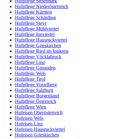
Hufpflege Steiermark
Hufpflege Niederösterreich
Hufpflege Kärnten
Hufpflege Schärding
Hufpflege Steyr
Hufpflege Mühlviertel
Hufpflege Innviertel
Hufpflege Hausruckviertel
Hufpflege Grieskirchen
Hufpflege Ried im Innkreis
Hufpflege Vöcklabruck
Hufpflege Linz
Hufpflege Gmunden
Hufpflege Wels
Hufpflege Tirol
Hufpflege Vorarlberg
Hufpflege Salzburg
Hufpflege Burgenland
Hufpflege Österreich
Hufpflege Wien
Hufeisen Oberösterreich
Hufeisen Wels
Hufeisen Linz
Hufeisen Hausruckviertel
Hufeisen Grieskirchen