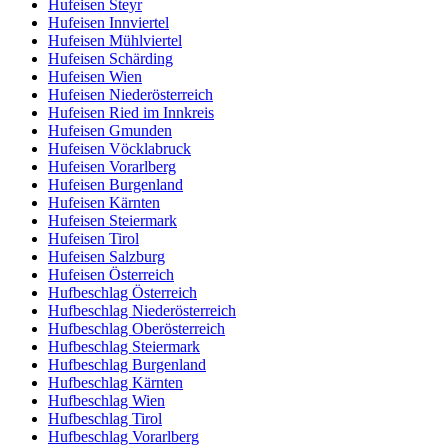
Hufeisen Steyr
Hufeisen Innviertel
Hufeisen Mühlviertel
Hufeisen Schärding
Hufeisen Wien
Hufeisen Niederösterreich
Hufeisen Ried im Innkreis
Hufeisen Gmunden
Hufeisen Vöcklabruck
Hufeisen Vorarlberg
Hufeisen Burgenland
Hufeisen Kärnten
Hufeisen Steiermark
Hufeisen Tirol
Hufeisen Salzburg
Hufeisen Österreich
Hufbeschlag Österreich
Hufbeschlag Niederösterreich
Hufbeschlag Oberösterreich
Hufbeschlag Steiermark
Hufbeschlag Burgenland
Hufbeschlag Kärnten
Hufbeschlag Wien
Hufbeschlag Tirol
Hufbeschlag Vorarlberg