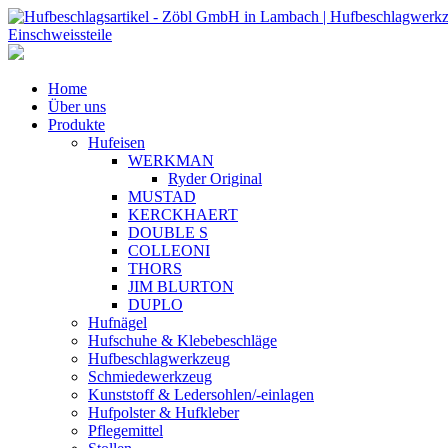
Home
Über uns
Produkte
Hufeisen
WERKMAN
Ryder Original
MUSTAD
KERCKHAERT
DOUBLE S
COLLEONI
THORS
JIM BLURTON
DUPLO
Hufnägel
Hufschuhe & Klebebeschläge
Hufbeschlagwerkzeug
Schmiedewerkzeug
Kunststoff & Ledersohlen/-einlagen
Hufpolster & Hufkleber
Pflegemittel