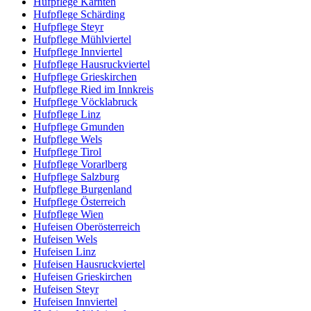
Hufpflege Kärnten
Hufpflege Schärding
Hufpflege Steyr
Hufpflege Mühlviertel
Hufpflege Innviertel
Hufpflege Hausruckviertel
Hufpflege Grieskirchen
Hufpflege Ried im Innkreis
Hufpflege Vöcklabruck
Hufpflege Linz
Hufpflege Gmunden
Hufpflege Wels
Hufpflege Tirol
Hufpflege Vorarlberg
Hufpflege Salzburg
Hufpflege Burgenland
Hufpflege Österreich
Hufpflege Wien
Hufeisen Oberösterreich
Hufeisen Wels
Hufeisen Linz
Hufeisen Hausruckviertel
Hufeisen Grieskirchen
Hufeisen Steyr
Hufeisen Innviertel