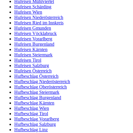
Hufeisen Mühlviertel
Hufeisen Schärding
Hufeisen Wien
Hufeisen Niederösterreich
Hufeisen Ried im Innkreis
Hufeisen Gmunden
Hufeisen Vöcklabruck
Hufeisen Vorarlberg
Hufeisen Burgenland
Hufeisen Kärnten
Hufeisen Steiermark
Hufeisen Tirol
Hufeisen Salzburg
Hufeisen Österreich
Hufbeschlag Österreich
Hufbeschlag Niederösterreich
Hufbeschlag Oberösterreich
Hufbeschlag Steiermark
Hufbeschlag Burgenland
Hufbeschlag Kärnten
Hufbeschlag Wien
Hufbeschlag Tirol
Hufbeschlag Vorarlberg
Hufbeschlag Salzburg
Hufbeschlag Linz