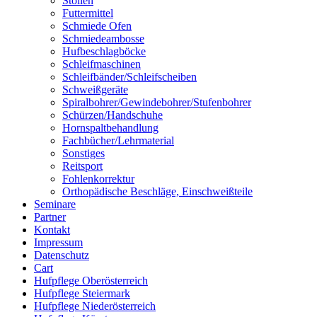
Stollen
Futtermittel
Schmiede Ofen
Schmiedeambosse
Hufbeschlagböcke
Schleifmaschinen
Schleifbänder/Schleifscheiben
Schweißgeräte
Spiralbohrer/Gewindebohrer/Stufenbohrer
Schürzen/Handschuhe
Hornspaltbehandlung
Fachbücher/Lehrmaterial
Sonstiges
Reitsport
Fohlenkorrektur
Orthopädische Beschläge, Einschweißteile
Seminare
Partner
Kontakt
Impressum
Datenschutz
Cart
Hufpflege Oberösterreich
Hufpflege Steiermark
Hufpflege Niederösterreich