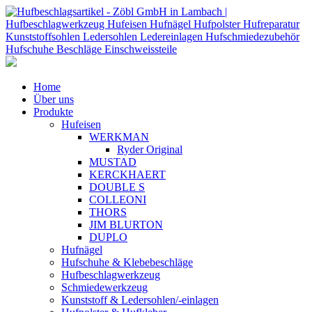
Home
Über uns
Produkte
Hufeisen
WERKMAN
Ryder Original
MUSTAD
KERCKHAERT
DOUBLE S
COLLEONI
THORS
JIM BLURTON
DUPLO
Hufnägel
Hufschuhe & Klebebeschläge
Hufbeschlagwerkzeug
Schmiedewerkzeug
Kunststoff & Ledersohlen/-einlagen