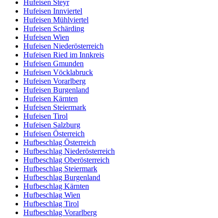
Hufeisen Steyr
Hufeisen Innviertel
Hufeisen Mühlviertel
Hufeisen Schärding
Hufeisen Wien
Hufeisen Niederösterreich
Hufeisen Ried im Innkreis
Hufeisen Gmunden
Hufeisen Vöcklabruck
Hufeisen Vorarlberg
Hufeisen Burgenland
Hufeisen Kärnten
Hufeisen Steiermark
Hufeisen Tirol
Hufeisen Salzburg
Hufeisen Österreich
Hufbeschlag Österreich
Hufbeschlag Niederösterreich
Hufbeschlag Oberösterreich
Hufbeschlag Steiermark
Hufbeschlag Burgenland
Hufbeschlag Kärnten
Hufbeschlag Wien
Hufbeschlag Tirol
Hufbeschlag Vorarlberg