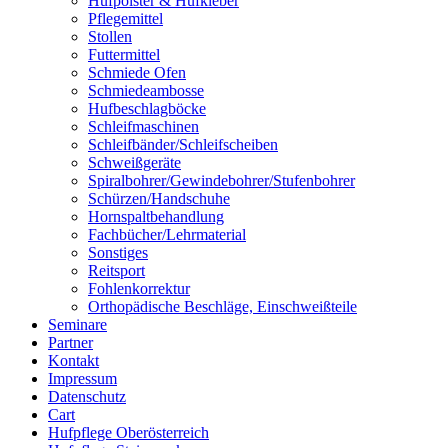
Hufpolster & Hufkleber
Pflegemittel
Stollen
Futtermittel
Schmiede Ofen
Schmiedeambosse
Hufbeschlagböcke
Schleifmaschinen
Schleifbänder/Schleifscheiben
Schweißgeräte
Spiralbohrer/Gewindebohrer/Stufenbohrer
Schürzen/Handschuhe
Hornspaltbehandlung
Fachbücher/Lehrmaterial
Sonstiges
Reitsport
Fohlenkorrektur
Orthopädische Beschläge, Einschweißteile
Seminare
Partner
Kontakt
Impressum
Datenschutz
Cart
Hufpflege Oberösterreich