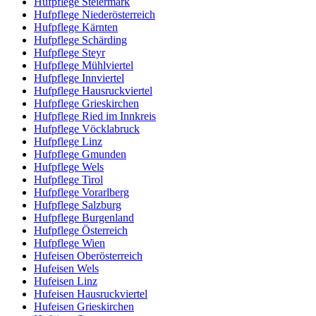
Hufpflege Steiermark
Hufpflege Niederösterreich
Hufpflege Kärnten
Hufpflege Schärding
Hufpflege Steyr
Hufpflege Mühlviertel
Hufpflege Innviertel
Hufpflege Hausruckviertel
Hufpflege Grieskirchen
Hufpflege Ried im Innkreis
Hufpflege Vöcklabruck
Hufpflege Linz
Hufpflege Gmunden
Hufpflege Wels
Hufpflege Tirol
Hufpflege Vorarlberg
Hufpflege Salzburg
Hufpflege Burgenland
Hufpflege Österreich
Hufpflege Wien
Hufeisen Oberösterreich
Hufeisen Wels
Hufeisen Linz
Hufeisen Hausruckviertel
Hufeisen Grieskirchen