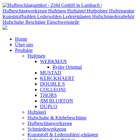
Home
Über uns
Produkte
Hufeisen
WERKMAN
Ryder Original
MUSTAD
KERCKHAERT
DOUBLE S
COLLEONI
THORS
JIM BLURTON
DUPLO
Hufnägel
Hufschuhe & Klebebeschläge
Hufbeschlagwerkzeug
Schmiedewerkzeug
Kunststoff & Ledersohlen/-einlagen