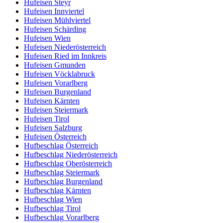
Hufeisen Steyr
Hufeisen Innviertel
Hufeisen Mühlviertel
Hufeisen Schärding
Hufeisen Wien
Hufeisen Niederösterreich
Hufeisen Ried im Innkreis
Hufeisen Gmunden
Hufeisen Vöcklabruck
Hufeisen Vorarlberg
Hufeisen Burgenland
Hufeisen Kärnten
Hufeisen Steiermark
Hufeisen Tirol
Hufeisen Salzburg
Hufeisen Österreich
Hufbeschlag Österreich
Hufbeschlag Niederösterreich
Hufbeschlag Oberösterreich
Hufbeschlag Steiermark
Hufbeschlag Burgenland
Hufbeschlag Kärnten
Hufbeschlag Wien
Hufbeschlag Tirol
Hufbeschlag Vorarlberg