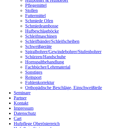
Hufpolster & Hufkleber
Pflegemittel
Stollen
Futtermittel
Schmiede Ofen
Schmiedeambosse
Hufbeschlagböcke
Schleifmaschinen
Schleifbänder/Schleifscheiben
Schweißgeräte
Spiralbohrer/Gewindebohrer/Stufenbohrer
Schürzen/Handschuhe
Hornspaltbehandlung
Fachbücher/Lehrmaterial
Sonstiges
Reitsport
Fohlenkorrektur
Orthopädische Beschläge, Einschweißteile
Seminare
Partner
Kontakt
Impressum
Datenschutz
Cart
Hufpflege Oberösterreich