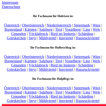
Impressum
Datenschutz
Ihr Fachmann für Hufeisen in:
Österreich
|
Oberösterreich
|
Niederösterreich
|
Steiermark
|
Wien
|
Burgenland
|
Kärnten
|
Salzburg
|
Tirol
|
Vorarlberg
|
Linz
|
Wels
|
Gmunden
|
Vöcklabruck
|
Ried im Innkreis
|
Schärding
|
Grieskirchen
|
Steyr
|
Mühlviertel
|
Innviertel
|
Hausruckviertel
Ihr Fachmann für Hufbeschlag in:
Österreich
|
Oberösterreich
|
Niederösterreich
|
Steiermark
|
Wien
|
Burgenland
|
Kärnten
|
Salzburg
|
Tirol
|
Vorarlberg
|
Linz
|
Wels
|
Gmunden
|
Vöcklabruck
|
Ried im Innkreis
|
Schärding
|
Grieskirchen
|
Steyr
|
Mühlviertel
|
Innviertel
|
Hausruckviertel
Ihr Fachmann für Hufpflege in:
Österreich
|
Oberösterreich
|
Niederösterreich
|
Steiermark
|
Wien
|
Burgenland
|
Kärnten
|
Salzburg
|
Tirol
|
Vorarlberg
|
Linz
|
Wels
|
Gmunden
|
Vöcklabruck
|
Ried im Innkreis
|
Schärding
|
Grieskirchen
|
Steyr
|
Mühlviertel
|
Innviertel
|
Hausruckviertel