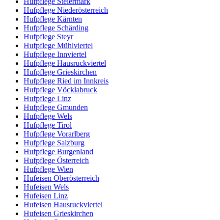
Hufpflege Steiermark
Hufpflege Niederösterreich
Hufpflege Kärnten
Hufpflege Schärding
Hufpflege Steyr
Hufpflege Mühlviertel
Hufpflege Innviertel
Hufpflege Hausruckviertel
Hufpflege Grieskirchen
Hufpflege Ried im Innkreis
Hufpflege Vöcklabruck
Hufpflege Linz
Hufpflege Gmunden
Hufpflege Wels
Hufpflege Tirol
Hufpflege Vorarlberg
Hufpflege Salzburg
Hufpflege Burgenland
Hufpflege Österreich
Hufpflege Wien
Hufeisen Oberösterreich
Hufeisen Wels
Hufeisen Linz
Hufeisen Hausruckviertel
Hufeisen Grieskirchen